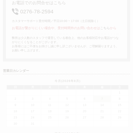
お電話でのお問合せはこちら
0276-78-2594
カスタマーサポート受付時間／平日10:00 ~ 17:00（土日祝除く）
お電話が繋がりにくい場合や、受付時間外のお問い合わせは
こちら
から
弊所は少人数のスタッフで運営している都合上、他のお客様対応中お電話がつな
がりにくくなることがございます。
お客様にはご不便をお掛けし誠に申し訳ございませんが、ご理解賜りますよう、
お願い申し上げます。
営業日カレンダー
今月(2026年8月)
日
月
火
水
木
金
土
1
2
3
4
5
6
7
8
9
10
11
12
13
14
15
16
17
18
19
20
21
22
23
24
25
26
27
28
29
30
31