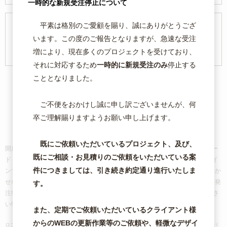
一時的な新規受注停止について
平素は格別のご愛顧を賜り、誠にありがとうござ
原稿入稿窓口
います。この度のご報告となりますが、急速な受注
- ご注文済みの方 -
増により、現在多くのプロジェクトを受けており、
それに対応するため
一時的に新規受注のみ
停止する
こととなりました。
ご不便をおかけし誠に申し訳ございませんが、何
企業や商品のブランド価値を高め、
卒ご理解賜りますようお願い申し上げます。
販売活性化に貢献します。
既にご依頼いただいているプロジェクト、及び、
開店・開業やサービス立ち上げ時に必要な、ロゴ作成から名刺・ショップカー
既にご相談・お見積りのご依頼をいただいている案
ド・フライヤー・チラシ・封筒など、
お客様の思いに沿ったオリジナルデザイ
件につきましては、引き続き約定通り進行いたしま
ンで効果ある販売促進ツールをお作りします!
また、ホームページ運営には欠か
せないバナー・キービジュアル制作も喜んでお受けいたします。
WEBで簡単発
す。
注! カード決済可能!! ご注文・原稿入稿は24時間受付中!!!お気軽にご相談くださ
い!!!!
また、定期でご依頼いただいているクライアント様
からのWEBの更新作業等のご依頼や、軽微なデザイ
ロゴ制作｜名刺｜チラシ｜フライヤー｜ポスター｜カード｜のぼり｜封筒｜リーフレット｜パ