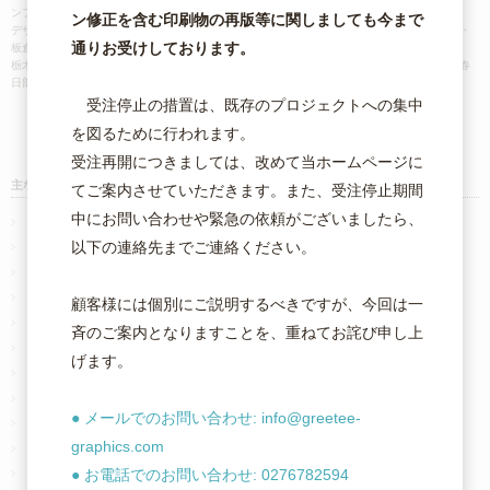
ンフレット｜ステッカー etc...
ン修正を含む印刷物の再版等に関しましても今まで
デザイン・印刷・群馬県・館林市・太田市・伊勢崎市・桐生市・みどり市・高崎市・前橋市・
通りお受けしております。
板倉町・
栃木県・佐野市・足利市・栃木市・小山市・宇都宮市・埼玉県・加須市・羽生市・久喜市・春
日部市・さいたま市・茨城県・古河市・その他全国対応!
受注停止の措置は、既存のプロジェクトへの集中
を図るために行われます。
受注再開につきましては、改めて当ホームページに
主な印刷商品一覧
てご案内させていただきます。また、受注停止期間
中にお問い合わせや緊急の依頼がございましたら、
オンデマンド小ロット名刺
以下の連絡先までご連絡ください。
オフセット 名刺・カード
二つ折りスタンプカード
チラシ・フライヤー
顧客様には個別にご説明するべきですが、今回は一
折パンフレット
斉のご案内となりますことを、重ねてお詫び申し上
はがき・ポストカード
げます。
既製刷り込み封筒
ポケットフォルダー印刷 完成品タイプ
● メールでのお問い合わせ: info@greetee-
箔押しクリアファイル印刷
graphics.com
オフセットポスター印刷
大判ポスター・パネル印刷
● お電話でのお問い合わせ: 0276782594