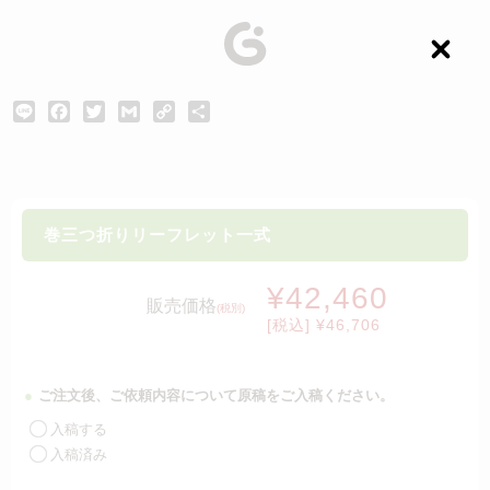
C
l
o
s
L
F
T
G
C
共
e
i
a
w
m
o
有
n
c
i
a
p
e
e
t
i
y
b
t
l
L
o
e
i
巻三つ折りリーフレット一式
o
r
n
k
k
¥42,460
販売価格
(税別)
[税込] ¥46,706
ご注文後、ご依頼内容について原稿をご入稿ください。
入稿する
入稿済み