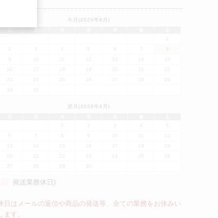
業日カレンダー
今月(2026年8月)
日
月
火
水
木
金
土
1
2
3
4
5
6
7
8
9
10
11
12
13
14
15
16
17
18
19
20
21
22
23
24
25
26
27
28
29
30
31
翌月(2026年9月)
日
月
火
水
木
金
土
1
2
3
4
5
6
7
8
9
10
11
12
13
14
15
16
17
18
19
20
21
22
23
24
25
26
27
28
29
30
発送業務休日)
休日はメールの返信や商品の発送等、全ての業務をお休みい
します。