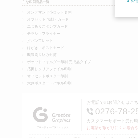
● お
主な印刷商品一覧
オンデマンド小ロット名刺
オフセット 名刺・カード
二つ折りスタンプカード
チラシ・フライヤー
折パンフレット
はがき・ポストカード
既製刷り込み封筒
ポケットフォルダー印刷 完成品タイプ
箔押しクリアファイル印刷
オフセットポスター印刷
大判ポスター・パネル印刷
お電話でのお問合せはこ
0276-78-2
カスタマーサポート受付時間／
お電話が繋がりにくい場合