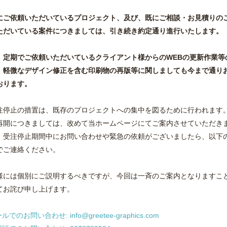
注文
ご依頼いただいているプロジェクト、及び、既にご相談・お見積りの
方 -
ただいている案件につきましては、引き続き約定通り進行いたします。
、定期でご依頼いただいているクライアント様からのWEBの更新作業等
、軽微なデザイン修正を含む印刷物の再版等に関しましても今まで通り
おります。
商品のブランド価値を高め、
販売活性化に貢献
立ち上げ時に必要な、ロゴ作成から名刺・ショップカード・フライヤー
停止の措置は、既存のプロジェクトへの集中を図るために行われます
の思いに沿ったオリジナルデザインで効果ある販売促進ツールをお作り
再開につきましては、改めて当ホームページにてご案内させていただき
ページ運営には欠かせないバナー・キービジュアル制作も喜んでお受け
、受注停止期間中にお問い合わせや緊急の依頼がございましたら、以下
注! カード決済可能!! ご注文・原稿入稿は24時間受付中!!!お気軽にご相談
でご連絡ください。
ラシ｜フライヤー｜ポスター｜カード｜のぼり｜封筒｜リーフレット｜パンフレット｜ステ
・印刷・群馬県・館林市・太田市・伊勢崎市・桐生市・みどり市・高崎市・前橋市
様には個別にご説明するべきですが、今回は一斉のご案内となりますこ
・小山市・宇都宮市・埼玉県・加須市・羽生市・久喜市・春日部市・さいたま市・
てお詫び申し上げます。
ルでのお問い合わせ: info@greetee-graphics.com