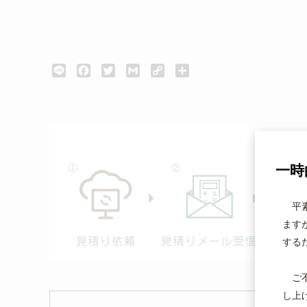
L
F
T
G
C
共
i
a
w
m
o
有
n
c
i
a
p
e
e
t
i
y
b
t
l
L
o
e
i
o
r
n
k
k
一時
平素
ます
する
ご不
し上