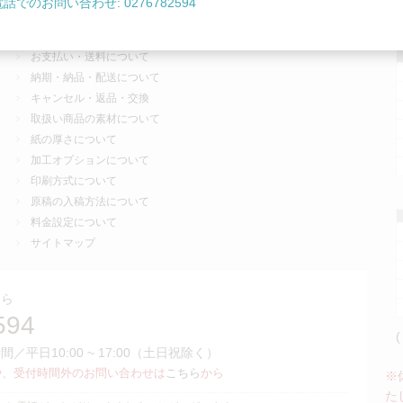
電話でのお問い合わせ: 0276782594
ご利用について
営
ご注文から納品までの流れ
お支払い・送料について
納期・納品・配送について
キャンセル・返品・交換
取扱い商品の素材について
紙の厚さについて
加工オプションについて
印刷方式について
原稿の入稿方法について
料金設定について
サイトマップ
ちら
594
(
平日10:00 ~ 17:00（土日祝除く）
や、受付時間外のお問い合わせは
こちら
から
※
た