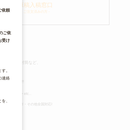
原稿入稿窓口
ご依頼
- ご注文済みの方 -
のご依
お受け
します。
・チラシ・封筒など、
。
します!
ます。
いたします。
の連絡
ください!!!!
ッカー etc...
・板倉町・
とを、
茨城県・古河市・その他全国対応!