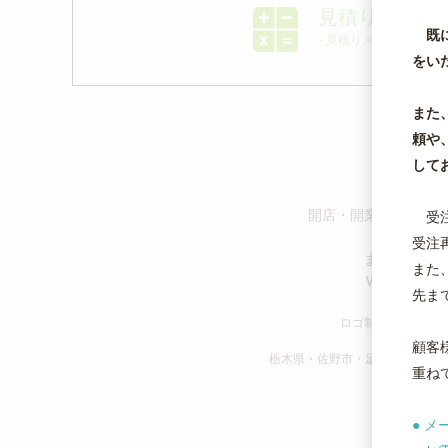
見積りからご
既に
- 見積りメール確認済みの
をい
また
頼や
して
企業や
開店・開業やサービス
受注
お客様
受注
また、ホーム
また
WEBで簡単発
先ま
ロゴ制作｜名刺｜チ
デザイン
顧客
栃木県・佐野市・足利市・栃木市
重ね
● メー