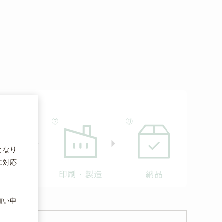
となり
に対応
願い申