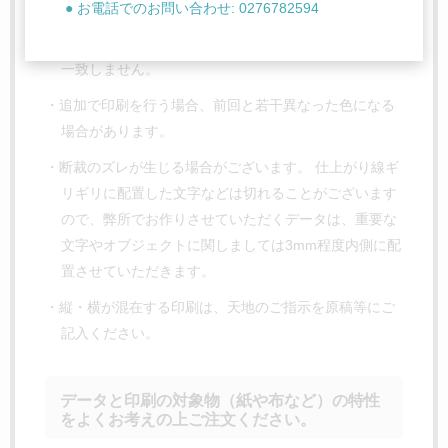
た、プリンターの色に合わせることはできません。
● お電話でのお問い合わせ: 0276782594
・画面の色と印刷の色は、ディスプレイの設定等により
一致しません。
・追加で印刷を行う場合、前回と若干異なった色になる
場合があります。
・断裁のズレが生じる場合がございます。 仕上がり線ギ
リギリに配置した文字などは切れることがございます
ので、弊所でお作りさせていただくデータは、重要な
文字やオブジェクトに関しましては3mm程度内側に配
置させていただきます。
・縦・横が混在する印刷は、天地のご指示を原稿等にご
記入ください。
データと印刷の対象物（紙や布など）の特性
をよくお考えの上ご注文ください。