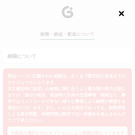
C
l
o
s
納期・納品・配送について
e
納期について
商品ページに記載された納期は、あくまで暫定的な発送までの
スケジュールとなります。
注文確定時に設定した納期に間に合うよう最大限の努力は致し
ますが、進行の状況、発送時の天候や交通事情・地域など、弊
所ではコントロールできない様々な事情により納期が前後する
場合がございます。また、いかなる理由であっても、納期遅延
による責任問題、保障問題は弊所では一切責任を負えませんの
でご了承ください。
※商品や選択されたオプションにより納期が変わってきます