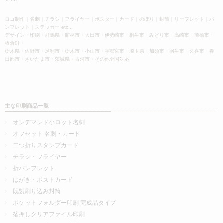
ロゴ制作｜名刺｜チラシ｜フライヤー｜ポスター｜カード｜のぼり｜封筒｜リーフレット｜パ
ンフレット｜ステッカー etc...
デザイン・印刷・群馬県・館林市・太田市・伊勢崎市・桐生市・みどり市・高崎市・前橋市・
板倉町・
栃木県・佐野市・足利市・栃木市・小山市・宇都宮市・埼玉県・加須市・羽生市・久喜市・春
日部市・さいたま市・茨城県・古河市・その他全国対応!
主な印刷商品一覧
オンデマンド小ロット名刺
オフセット 名刺・カード
二つ折りスタンプカード
チラシ・フライヤー
折パンフレット
はがき・ポストカード
既製刷り込み封筒
ポケットフォルダー印刷 完成品タイプ
箔押しクリアファイル印刷