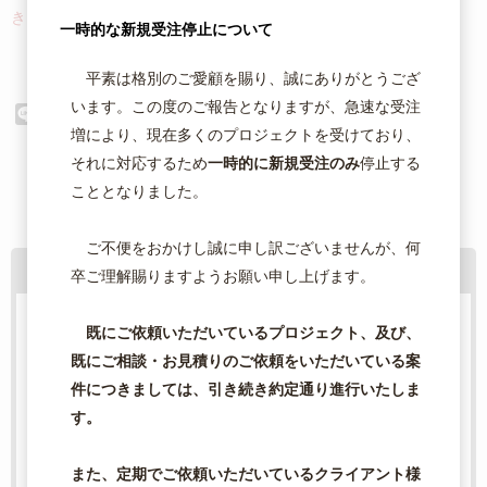
きません。予めご了承ください。
一時的な新規受注停止について
平素は格別のご愛顧を賜り、誠にありがとうござ
います。この度のご報告となりますが、急速な受注
L
F
T
G
C
共
i
a
w
m
o
有
増により、現在多くのプロジェクトを受けており、
n
c
i
a
p
それに対応するため
一時的に新規受注のみ
停止する
e
e
t
i
y
こととなりました。
b
t
l
L
o
e
i
o
r
n
ご不便をおかけし誠に申し訳ございませんが、何
k
k
その他の注意事項
卒ご理解賜りますようお願い申し上げます。
※下記の注意事項は「ご利用ガイド」に関する、全ペー
既にご依頼いただいているプロジェクト、及び、
ジの下部に同じものが表示されています。
既にご相談・お見積りのご依頼をいただいている案
件につきましては、引き続き約定通り進行いたしま
ご注文確定について
す。
デザインデータのご承認
ご入金確認
と
の2つが完
また、定期でご依頼いただいているクライアント様
了した日が、ご注文確定日となります。