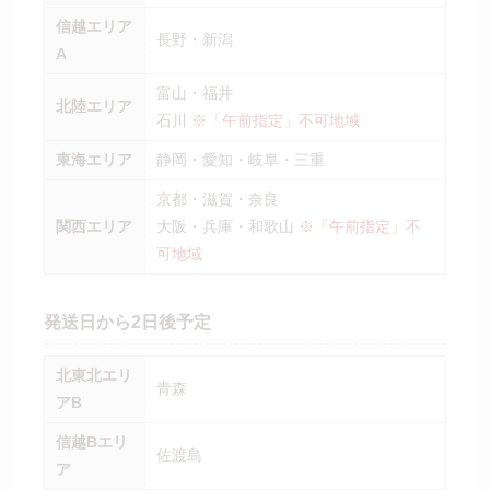
信越エリア
長野・新潟
A
富山・福井
北陸エリア
石川
※「午前指定」不可地域
東海エリア
静岡・愛知・岐阜・三重
京都・滋賀・奈良
関西エリア
大阪・兵庫・和歌山
※「午前指定」不
可地域
発送日から2日後予定
北東北エリ
青森
アB
信越Bエリ
佐渡島
ア