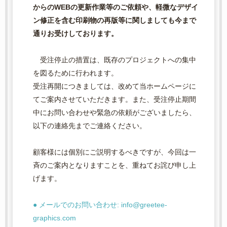
からのWEBの更新作業等のご依頼や、軽微なデザイ
締切時間は営業日の午後12時までとなります。
ン修正を含む印刷物の再版等に関しましても今まで
通りお受けしております。
注文・原稿入稿締切り時間について
受注停止の措置は、既存のプロジェクトへの集中
営業日の午後12時までとなります。
を図るために行われます。
これ以降のご入稿は、翌営業日受付扱いとなります。
受注再開につきましては、改めて当ホームページに
てご案内させていただきます。また、受注停止期間
中にお問い合わせや緊急の依頼がございましたら、
ご入金の締め切り時間について
以下の連絡先までご連絡ください。
営業日の午後12時までとなります。
これ以降のご入金は、翌営業日受付扱いとなります。
顧客様には個別にご説明するべきですが、今回は一
斉のご案内となりますことを、重ねてお詫び申し上
げます。
印刷の仕上がりについて
・印刷の色は、印刷方法、使用インク等により、お客様
● メールでのお問い合わせ: info@greetee-
のプリンター出力と異なった仕上りになります。ま
graphics.com