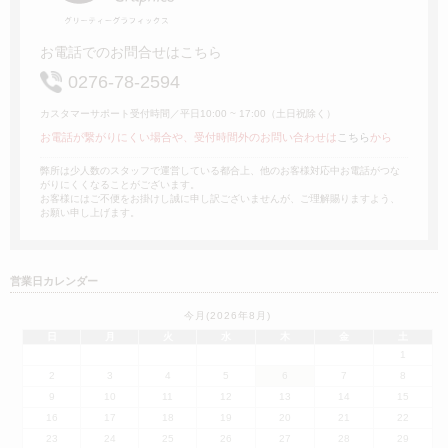
お電話でのお問合せはこちら
0276-78-2594
カスタマーサポート受付時間／平日10:00 ~ 17:00（土日祝除く）
お電話が繋がりにくい場合や、受付時間外のお問い合わせは
こちら
から
弊所は少人数のスタッフで運営している都合上、他のお客様対応中お電話がつな
がりにくくなることがございます。
お客様にはご不便をお掛けし誠に申し訳ございませんが、ご理解賜りますよう、
お願い申し上げます。
営業日カレンダー
今月(2026年8月)
日
月
火
水
木
金
土
1
2
3
4
5
6
7
8
9
10
11
12
13
14
15
16
17
18
19
20
21
22
23
24
25
26
27
28
29