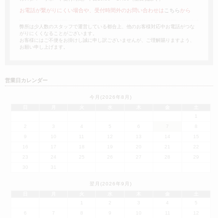
お電話が繋がりにくい場合や、受付時間外のお問い合わせは
こちら
から
弊所は少人数のスタッフで運営している都合上、他のお客様対応中お電話がつな
がりにくくなることがございます。
お客様にはご不便をお掛けし誠に申し訳ございませんが、ご理解賜りますよう、
お願い申し上げます。
営業日カレンダー
今月(2026年8月)
日
月
火
水
木
金
土
1
2
3
4
5
6
7
8
9
10
11
12
13
14
15
16
17
18
19
20
21
22
23
24
25
26
27
28
29
30
31
翌月(2026年9月)
日
月
火
水
木
金
土
1
2
3
4
5
6
7
8
9
10
11
12