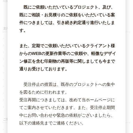
日部市・さいたま市・茨城県・古河市・その他全国対応!
既にご依頼いただいているプロジェクト、及び、
既にご相談・お見積りのご依頼をいただいている案
件につきましては、引き続き約定通り進行いたしま
主な印刷商品一覧
す。
オンデマンド小ロット名刺
オフセット 名刺・カード
また、定期でご依頼いただいているクライアント様
二つ折りスタンプカード
からのWEBの更新作業等のご依頼や、軽微なデザイ
チラシ・フライヤー
ン修正を含む印刷物の再版等に関しましても今まで
折パンフレット
通りお受けしております。
はがき・ポストカード
既製刷り込み封筒
受注停止の措置は、既存のプロジェクトへの集中
ポケットフォルダー印刷 完成品タイプ
を図るために行われます。
箔押しクリアファイル印刷
受注再開につきましては、改めて当ホームページに
オフセットポスター印刷
大判ポスター・パネル印刷
てご案内させていただきます。また、受注停止期間
中にお問い合わせや緊急の依頼がございましたら、
ご利用について
以下の連絡先までご連絡ください。
ご注文から納品までの流れ