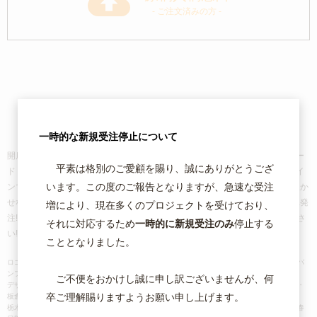
- ご注文済みの方 -
企業や商品のブランド価値を高め、
販売活性化に貢献します。
一時的な新規受注停止について
開店・開業やサービス立ち上げ時に必要な、ロゴ作成から名刺・ショップカー
平素は格別のご愛顧を賜り、誠にありがとうござ
ド・フライヤー・チラシ・封筒など、
お客様の思いに沿ったオリジナルデザイ
います。この度のご報告となりますが、急速な受注
ンで効果ある販売促進ツールをお作りします!
また、ホームページ運営には欠か
せないバナー・キービジュアル制作も喜んでお受けいたします。
WEBで簡単発
増により、現在多くのプロジェクトを受けており、
注! カード決済可能!! ご注文・原稿入稿は24時間受付中!!!お気軽にご相談くださ
それに対応するため
一時的に新規受注のみ
停止する
い!!!!
こととなりました。
ロゴ制作｜名刺｜チラシ｜フライヤー｜ポスター｜カード｜のぼり｜封筒｜リーフレット｜パ
ンフレット｜ステッカー etc...
ご不便をおかけし誠に申し訳ございませんが、何
デザイン・印刷・群馬県・館林市・太田市・伊勢崎市・桐生市・みどり市・高崎市・前橋市・
卒ご理解賜りますようお願い申し上げます。
板倉町・
栃木県・佐野市・足利市・栃木市・小山市・宇都宮市・埼玉県・加須市・羽生市・久喜市・春