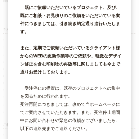
日部市・さいたま市・茨城県・古河市・その他全国対応!
既にご依頼いただいているプロジェクト、及び、
既にご相談・お見積りのご依頼をいただいている案
件につきましては、引き続き約定通り進行いたしま
主な印刷商品一覧
す。
オンデマンド小ロット名刺
オフセット 名刺・カード
また、定期でご依頼いただいているクライアント様
二つ折りスタンプカード
からのWEBの更新作業等のご依頼や、軽微なデザイ
チラシ・フライヤー
ン修正を含む印刷物の再版等に関しましても今まで
折パンフレット
通りお受けしております。
はがき・ポストカード
既製刷り込み封筒
受注停止の措置は、既存のプロジェクトへの集中
ポケットフォルダー印刷 完成品タイプ
を図るために行われます。
箔押しクリアファイル印刷
受注再開につきましては、改めて当ホームページに
オフセットポスター印刷
大判ポスター・パネル印刷
てご案内させていただきます。また、受注停止期間
中にお問い合わせや緊急の依頼がございましたら、
ご利用について
以下の連絡先までご連絡ください。
ご注文から納品までの流れ