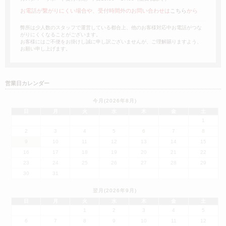
お電話が繋がりにくい場合や、受付時間外のお問い合わせは
こちら
から
弊所は少人数のスタッフで運営している都合上、他のお客様対応中お電話がつな
がりにくくなることがございます。
お客様にはご不便をお掛けし誠に申し訳ございませんが、ご理解賜りますよう、
お願い申し上げます。
営業日カレンダー
今月(2026年8月)
日
月
火
水
木
金
土
1
2
3
4
5
6
7
8
9
10
11
12
13
14
15
16
17
18
19
20
21
22
23
24
25
26
27
28
29
30
31
翌月(2026年9月)
日
月
火
水
木
金
土
1
2
3
4
5
6
7
8
9
10
11
12