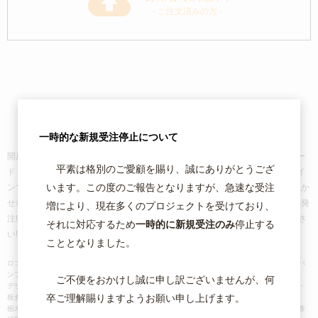
- ご注文済みの方 -
企業や商品のブランド価値を高め、
販売活性化に貢献します。
一時的な新規受注停止について
開店・開業やサービス立ち上げ時に必要な、ロゴ作成から名刺・ショップカー
平素は格別のご愛顧を賜り、誠にありがとうござ
ド・フライヤー・チラシ・封筒など、
お客様の思いに沿ったオリジナルデザイ
います。この度のご報告となりますが、急速な受注
ンで効果ある販売促進ツールをお作りします!
また、ホームページ運営には欠か
せないバナー・キービジュアル制作も喜んでお受けいたします。
WEBで簡単発
増により、現在多くのプロジェクトを受けており、
注! カード決済可能!! ご注文・原稿入稿は24時間受付中!!!お気軽にご相談くださ
それに対応するため
一時的に新規受注のみ
停止する
い!!!!
こととなりました。
ロゴ制作｜名刺｜チラシ｜フライヤー｜ポスター｜カード｜のぼり｜封筒｜リーフレット｜パ
ンフレット｜ステッカー etc...
ご不便をおかけし誠に申し訳ございませんが、何
デザイン・印刷・群馬県・館林市・太田市・伊勢崎市・桐生市・みどり市・高崎市・前橋市・
卒ご理解賜りますようお願い申し上げます。
板倉町・
栃木県・佐野市・足利市・栃木市・小山市・宇都宮市・埼玉県・加須市・羽生市・久喜市・春